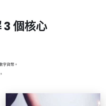
解 3 個核心
數字貨幣。
。