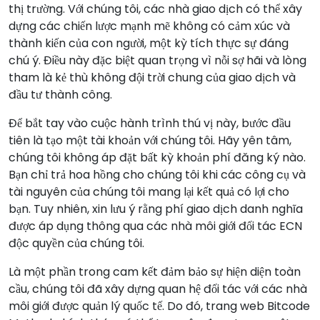
thị trường. Với chúng tôi, các nhà giao dịch có thể xây
dựng các chiến lược mạnh mẽ không có cảm xúc và
thành kiến của con người, một kỳ tích thực sự đáng
chú ý. Điều này đặc biệt quan trọng vì nỗi sợ hãi và lòng
tham là kẻ thù không đội trời chung của giao dịch và
đầu tư thành công.
Để bắt tay vào cuộc hành trình thú vị này, bước đầu
tiên là tạo một tài khoản với chúng tôi. Hãy yên tâm,
chúng tôi không áp đặt bất kỳ khoản phí đăng ký nào.
Bạn chỉ trả hoa hồng cho chúng tôi khi các công cụ và
tài nguyên của chúng tôi mang lại kết quả có lợi cho
bạn. Tuy nhiên, xin lưu ý rằng phí giao dịch danh nghĩa
được áp dụng thông qua các nhà môi giới đối tác ECN
độc quyền của chúng tôi.
Là một phần trong cam kết đảm bảo sự hiện diện toàn
cầu, chúng tôi đã xây dựng quan hệ đối tác với các nhà
môi giới được quản lý quốc tế. Do đó, trang web Bitcode