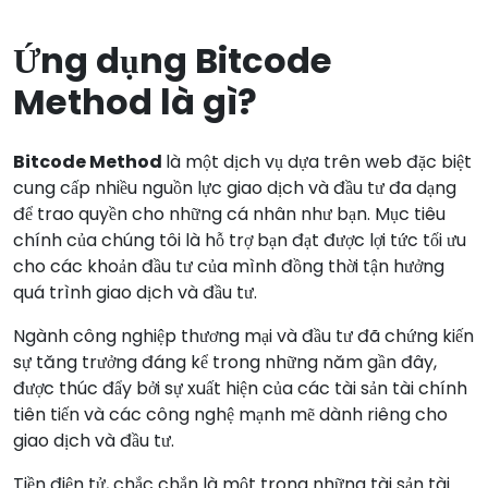
Ứng dụng Bitcode
Method là gì?
Bitcode Method
là một dịch vụ dựa trên web đặc biệt
cung cấp nhiều nguồn lực giao dịch và đầu tư đa dạng
để trao quyền cho những cá nhân như bạn. Mục tiêu
chính của chúng tôi là hỗ trợ bạn đạt được lợi tức tối ưu
cho các khoản đầu tư của mình đồng thời tận hưởng
quá trình giao dịch và đầu tư.
Ngành công nghiệp thương mại và đầu tư đã chứng kiến
sự tăng trưởng đáng kể trong những năm gần đây,
được thúc đẩy bởi sự xuất hiện của các tài sản tài chính
tiên tiến và các công nghệ mạnh mẽ dành riêng cho
giao dịch và đầu tư.
Tiền điện tử, chắc chắn là một trong những tài sản tài