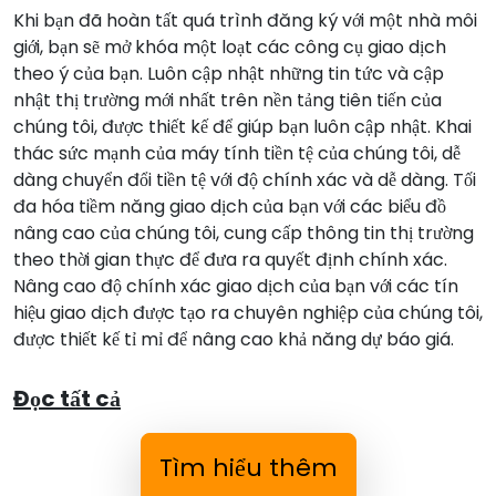
Khi bạn đã hoàn tất quá trình đăng ký với một nhà môi
giới, bạn sẽ mở khóa một loạt các công cụ giao dịch
theo ý của bạn. Luôn cập nhật những tin tức và cập
nhật thị trường mới nhất trên nền tảng tiên tiến của
chúng tôi, được thiết kế để giúp bạn luôn cập nhật. Khai
thác sức mạnh của máy tính tiền tệ của chúng tôi, dễ
dàng chuyển đổi tiền tệ với độ chính xác và dễ dàng. Tối
đa hóa tiềm năng giao dịch của bạn với các biểu đồ
nâng cao của chúng tôi, cung cấp thông tin thị trường
theo thời gian thực để đưa ra quyết định chính xác.
Nâng cao độ chính xác giao dịch của bạn với các tín
hiệu giao dịch được tạo ra chuyên nghiệp của chúng tôi,
được thiết kế tỉ mỉ để nâng cao khả năng dự báo giá.
Đọc tất cả
Tìm hiểu thêm