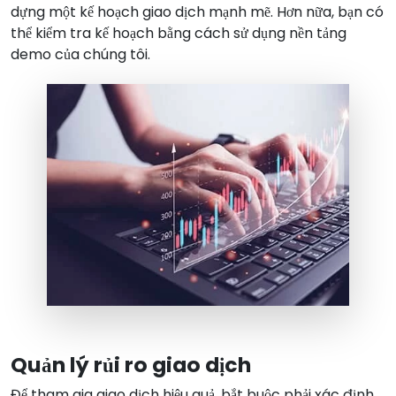
dựng một kế hoạch giao dịch mạnh mẽ. Hơn nữa, bạn có
thể kiểm tra kế hoạch bằng cách sử dụng nền tảng
demo của chúng tôi.
Quản lý rủi ro giao dịch
Để tham gia giao dịch hiệu quả, bắt buộc phải xác định