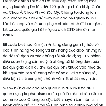
Method chính thức có thể truy cập được trong một
mạng lưới rộng lớn lên đến 120 quốc gia trên khắp Châu
Âu, Châu Á, Châu Phi và Bắc Mỹ. Chúng tôi đang làm
việc không mệt mỏi để đảm bảo các mối quan hệ đối
tác bổ sung và mở rộng phạm vi của mình để bao gồm
tất cả các quốc gia hỗ trợ giao dịch CFD tiền điện tử
bán lẻ.
Bitcode Method là một nền tảng đáng gờm tự hào với
các tính năng vô song và khả năng độc đáo. Những lý
do để thử dịch vụ của chúng tôi rất đa dạng. Tuy nhiên,
điều quan trọng cần lưu ý là chúng tôi không đảm bảo
kết quả giao dịch cụ thể. Kết quả phụ thuộc vào mức độ
hiệu quả của bạn sử dụng các công cụ của chúng tôi,
điều kiện thị trường hiện hành và một chút may mắn.
Với sự biến động cao liên quan đến tiền điện tử, điều
quan trọng là phải nhận ra rằng nó là một tài sản đầu tư
có rủi ro cao. Chúng tôi đặc biệt khuyên bạn nên tiến
hành đánh giá kỹ lưỡng về tình hình tài chính của mình