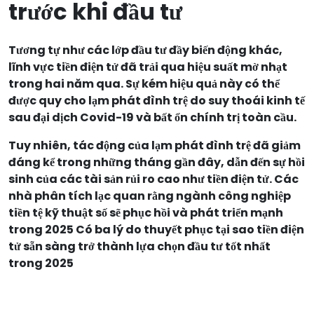
trước khi đầu tư
Tương tự như các lớp đầu tư đầy biến động khác,
lĩnh vực tiền điện tử đã trải qua hiệu suất mờ nhạt
trong hai năm qua. Sự kém hiệu quả này có thể
được quy cho lạm phát đình trệ do suy thoái kinh tế
sau đại dịch Covid-19 và bất ổn chính trị toàn cầu.
Tuy nhiên, tác động của lạm phát đình trệ đã giảm
đáng kể trong những tháng gần đây, dẫn đến sự hồi
sinh của các tài sản rủi ro cao như tiền điện tử. Các
nhà phân tích lạc quan rằng ngành công nghiệp
tiền tệ kỹ thuật số sẽ phục hồi và phát triển mạnh
trong 2025 Có ba lý do thuyết phục tại sao tiền điện
tử sẵn sàng trở thành lựa chọn đầu tư tốt nhất
trong 2025