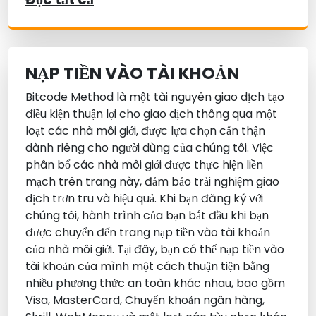
NẠP TIỀN VÀO TÀI KHOẢN
Bitcode Method là một tài nguyên giao dịch tạo
điều kiện thuận lợi cho giao dịch thông qua một
loạt các nhà môi giới, được lựa chọn cẩn thận
dành riêng cho người dùng của chúng tôi. Việc
phân bổ các nhà môi giới được thực hiện liền
mạch trên trang này, đảm bảo trải nghiệm giao
dịch trơn tru và hiệu quả. Khi bạn đăng ký với
chúng tôi, hành trình của bạn bắt đầu khi bạn
được chuyển đến trang nạp tiền vào tài khoản
của nhà môi giới. Tại đây, bạn có thể nạp tiền vào
tài khoản của mình một cách thuận tiện bằng
nhiều phương thức an toàn khác nhau, bao gồm
Visa, MasterCard, Chuyển khoản ngân hàng,