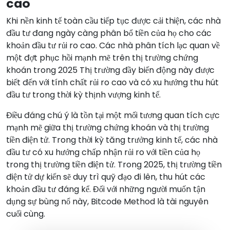
cao
Khi nền kinh tế toàn cầu tiếp tục được cải thiện, các nhà
đầu tư đang ngày càng phân bổ tiền của họ cho các
khoản đầu tư rủi ro cao. Các nhà phân tích lạc quan về
một đợt phục hồi mạnh mẽ trên thị trường chứng
khoán trong 2025 Thị trường đầy biến động này được
biết đến với tính chất rủi ro cao và có xu hướng thu hút
đầu tư trong thời kỳ thịnh vượng kinh tế.
Điều đáng chú ý là tồn tại một mối tương quan tích cực
mạnh mẽ giữa thị trường chứng khoán và thị trường
tiền điện tử. Trong thời kỳ tăng trưởng kinh tế, các nhà
đầu tư có xu hướng chấp nhận rủi ro với tiền của họ
trong thị trường tiền điện tử. Trong 2025, thị trường tiền
điện tử dự kiến sẽ duy trì quỹ đạo đi lên, thu hút các
khoản đầu tư đáng kể. Đối với những người muốn tận
dụng sự bùng nổ này, Bitcode Method là tài nguyên
cuối cùng.