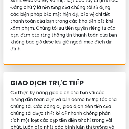
Skrill, WebMoney và một loạt các tùy chọn khác.
Đáng chú ý là nền tảng của chúng tôi sử dụng
các biện pháp bảo mật hiện đại, bảo vệ chi tiết
thanh toán của bạn trong các kho tiền bất khả
xâm phạm. Chúng tôi ưu tiên quyền riêng tư của
bạn, đảm bảo rằng thông tin thanh toán của bạn
không bao giờ được lưu giữ ngoài mục đích dự
định.
GIAO DỊCH TRỰC TIẾP
Cải thiện kỹ năng giao dịch của bạn với các
hướng dẫn toàn diện và bản demo tương tác của
chúng tôi. Các công cụ giao dịch tiên tiến của
chúng tôi được thiết kế để nhanh chóng phân
tích một loạt các cặp tiền điện tử chỉ trong vài
phút. Luôn cập nhật các bình luận thị trường và