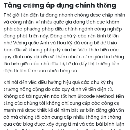
Tăng cường áp dụng chính thống
Thế giới tiền điện tử đang nhanh chóng được chấp nhận
và công nhận, vì nhiều quốc gia đang tích cực khám
phá các phương pháp điều chỉnh ngành công nghiệp
đang phát triển này. Đáng chú ý, các nền kinh tế lớn
như Vương quốc Anh và Hoa Kỳ đã công bố dự thảo
ban đầu về khung pháp lý của họ. Việc thực hiện các
quy định này dự kiến sẽ thấm nhuần cảm giác tin tưởng
lớn hơn giữa các nhà đầu tư, từ đó đẩy thị trường tiền
điện tử lên tầm cao chưa từng có.
Khi nói đến việc điều hướng hiệu quả các chu kỳ thị
trường năng động do các quy định về tiền điện tử,
không có tài nguyên nào tốt hơn Bitcode Method. Nền
tảng của chúng tôi không chỉ cung cấp các công cụ
mạnh mẽ được thiết kế để nắm bắt sự biến động giá vốn
có mà chúng tôi còn cung cấp nhiều thông tin thông
qua các blog được xây dựng tỉ mỉ và các bài bình luận