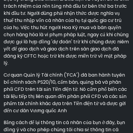
trách nhiệm của nền tảng nhà đầu tư bên thứ ba trước
khi đầu tư. Người dùng phải nhận thức được nghĩa vụ
thuế thu nhập vốn cá nhân của họ tại quốc gia cư trú
của họ. Việc thu hút người Hoa Kỳ mua và bán quyền
chọn hàng hóa là vi phạm pháp luật, ngay cả khi chúng
được gọi là hợp đồng 'dự đoán' trừ khi chúng được niêm
yết để giao dịch và giao dịch trên sàn giao dịch đã
đăng ký CFTC hoặc trừ khi được miễn trừ về mặt pháp
lý.
Cơ quan Quản lý Tài chính ('FCA') đã ban hành tuyên
bố chính sách PS20/10, cấm bán, quảng bá và phân
phối CFD trên tài sản Tiền điện tử. Nó cấm phổ biến các
tài liệu tiếp thị liên quan đến phân phối CFD và các sản
phẩm tài chính khác dựa trên Tiền điện tử và được gửi
đến cư dân Vương quốc Anh
Bằng cách để lại thông tin cá nhân của bạn ở đây, bạn
đồng ý và cho phép chúng tôi chia sẻ thông tin cá