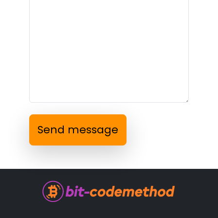
Send message