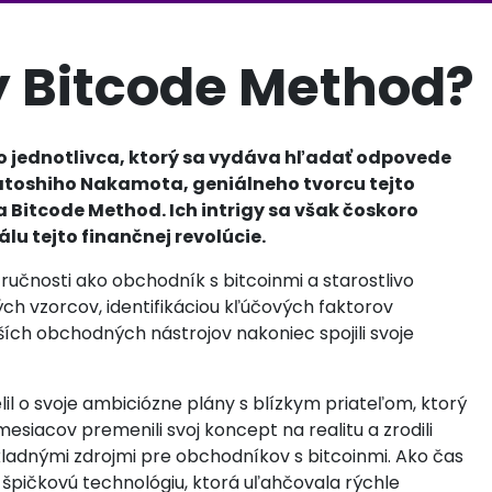
ý Bitcode Method?
jednotlivca, ktorý sa vydáva hľadať odpovede
Satoshiho Nakamota, geniálneho tvorcu tejto
 Bitcode Method. Ich intrigy sa však čoskoro
lu tejto finančnej revolúcie.
ručnosti ako obchodník s bitcoinmi a starostlivo
ch vzorcov, identifikáciou kľúčových faktorov
ích obchodných nástrojov nakoniec spojili svoje
lil o svoje ambiciózne plány s blízkym priateľom, ktorý
esiacov premenili svoj koncept na realitu a zrodili
adnými zdrojmi pre obchodníkov s bitcoinmi. Ako čas
 špičkovú technológiu, ktorá uľahčovala rýchle