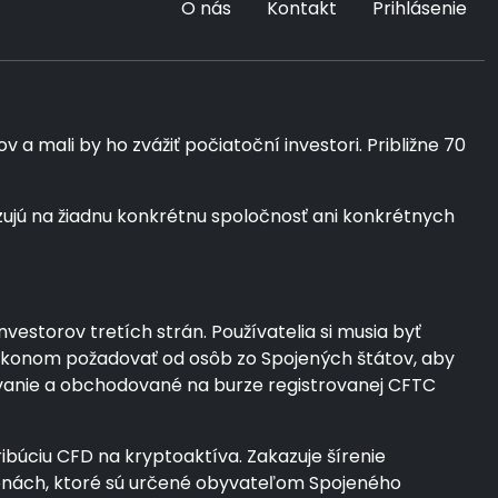
O nás
Kontakt
Prihlásenie
a mali by ho zvážiť počiatoční investori. Približne 70
ujú na žiadnu konkrétnu spoločnosť ani konkrétnych
estorov tretích strán. Používatelia si musia byť
o zákonom požadovať od osôb zo Spojených štátov, aby
dovanie a obchodované na burze registrovanej CFTC
ribúciu CFD na kryptoaktíva. Zakazuje šírenie
menách, ktoré sú určené obyvateľom Spojeného