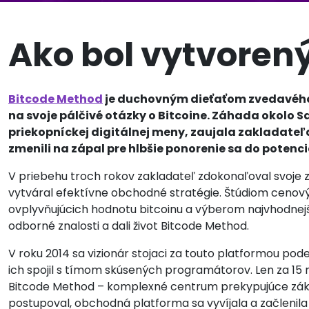
Ako bol vytvoren
Bitcode Method
je duchovným dieťaťom zvedavého 
na svoje pálčivé otázky o Bitcoine. Záhada okolo 
priekopníckej digitálnej meny, zaujala zakladateľa
zmenili na zápal pre hlbšie ponorenie sa do potenciá
V priebehu troch rokov zakladateľ zdokonaľoval svoje z
vytváral efektívne obchodné stratégie. Štúdiom cenový
ovplyvňujúcich hodnotu bitcoinu a výberom najvhodnejš
odborné znalosti a dali život Bitcode Method.
V roku 2014 sa vizionár stojaci za touto platformou pode
ich spojil s tímom skúsených programátorov. Len za 15 m
Bitcode Method – komplexné centrum prekypujúce zákl
postupoval, obchodná platforma sa vyvíjala a začlenila