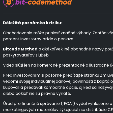
Dôležitá poznámka k riziku:
Obchodovanie môže priniesť značné výhody; Zahŕňa však a
percent investorov príde o peniaze.
Bitcode Method
a akékoľvek iné obchodné názvy použí
poskytovateľov služieb.
Video slúži len na komerčné prezentačné a ilustračné úče
Pred investovaním si pozorne prečítajte stránku Zmluvn
vedomí svojej individuálnej daňovej povinnosti z kapit
kupovali a predávali komoditné opcie, aj keď sa nazýv
alebo pokiaľ nie sú právne vyňaté.
Úrad pre finančné správanie ("FCA") vydal vyhlásenie o 
marketingových materiálov týkajúcich sa distribúcie 