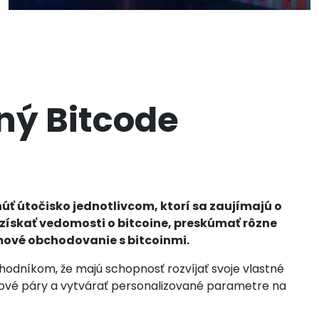
ný Bitcode
ť útočisko jednotlivcom, ktorí sa zaujímajú o
ískať vedomosti o bitcoine, preskúmať rôzne
mové obchodovanie s bitcoinmi.
hodníkom, že majú schopnosť rozvíjať svoje vlastné
nové páry a vytvárať personalizované parametre na