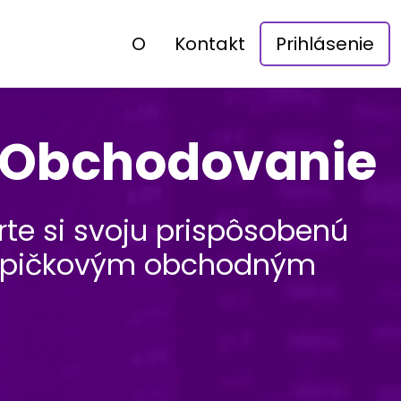
O
Kontakt
Prihlásenie
d Obchodovanie
te si svoju prispôsobenú
 k špičkovým obchodným