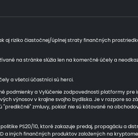
j riziko čiastočnej/úplnej straty finančných prostriedkov 
vané na stránke slúžia len na komerčné účely a neodkaz
ly a všetci účastníci sú herci.
é podmienky a Vylúčenie zodpovednosti platformy pre inv
álových výnosov v krajine svojho bydliska. Je v rozpore s
ajú "predikčné" zmluvy, pokiaľ nie sú kótované na obcho
politike PS20/10, ktoré zakazuje predaj, propagáciu a dist
CFD a iných finančných produktov založených na krypto