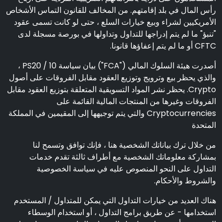
رأس المال في بلد إقامتهم. من المخالف للقانون التماس الأشخاص
الأمريكيين لشراء وبيع خيارات السلع ، حتى لو كانت تسمى عقود
"تنبؤ" ما لم يتم إدراجها للتداول وتداولها في بورصة مسجلة لدى
CFTC أو ما لم يتم إعفاؤها قانونا.
أصدرت هيئة السلوك المالي ("FCA") بيان سياسة PS20 / 10 ،
والذي يحظر بيع وترويج وتوزيع العقود مقابل الفروقات على أصول
Crypto. يحظر نشر المواد التسويقية المتعلقة بتوزيع العقود مقابل
الفروقات وغيرها من المنتجات المالية القائمة على
Cryptocurrencies والتي يتم توجيهها إلى المقيمين في المملكة
المتحدة
من خلال ترك بياناتك الشخصية هنا ، فإنك توافق وتسمح لنا
بمشاركة معلوماتك الشخصية مع أطراف ثالثة تقدم خدمات
التداول على النحو المنصوص عليه في سياسة الخصوصية
والشروط والأحكام.
هناك العديد من خيارات التداول التي يمكن للمتداول / المستخدم
استخدامها - عن طريق برامج التداول ، أو استخدام الوسطاء