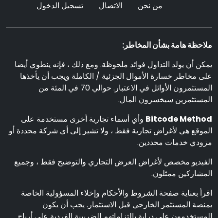
من نحن
الاتصال
تسجيل الدخول
ملاحظة هامة بشأن المخاطر:
يمكن أن يولد التداول فوائد ملحوظة. ومع ذلك ، فإنه ينطوي أيضا
على مخاطر خسارة الأموال الجزئية / الكاملة ويجب أن يأخذها
المستثمرون الأوائل في الاعتبار. حوالي 70 في المئة من
المستثمرين سيخسرون المال.
Bitcode Method
وأي أسماء تجارية أخرى مستخدمة على
الموقع هي لأغراض تجارية فقط ، ولا تشير إلى أي شركة محددة أو
مزودي خدمات محددين.
الفيديو مخصص لأغراض العرض التجاري والتوضيح فقط ، وجميع
المشاركين ممثلون.
اقرأ بعناية صفحة الشروط والأحكام وإخلاء المسؤولية الخاصة
بمنصة المستثمر الخارجي قبل الاستثمار. يجب أن يكون
المستخدمون على دراية بالتزاماتهم الضريبية الفردية على أرباح